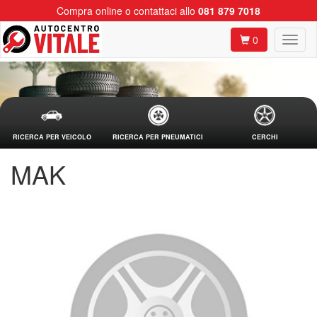
Compra online o contattaci allo
081 879 7018
0
RICERCA PER VEICOLO
RICERCA PER PNEUMATICI
CERCHI
MAK