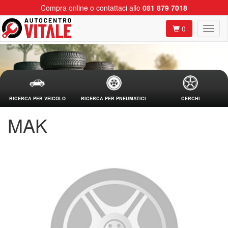
Compra online o contattaci allo
081 879 7018
0
RICERCA PER VEICOLO
RICERCA PER PNEUMATICI
CERCHI
MAK