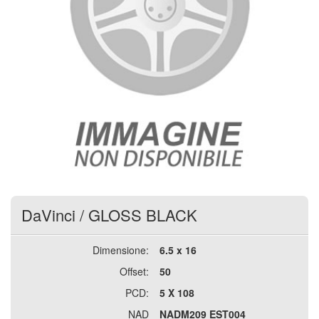
DaVinci
/
GLOSS BLACK
Dimensione:
6.5 x 16
Offset:
50
PCD:
5 X 108
NAD
NADM209 EST004