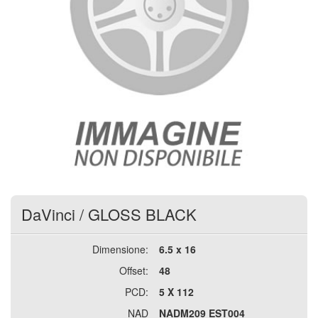
DaVinci
/
GLOSS BLACK
Dimensione:
6.5 x 16
Offset:
48
PCD:
5 X 112
NAD
NADM209 EST004