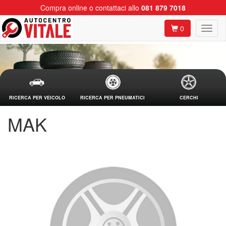
Compra online o contattaci allo
081 879 7018
0
RICERCA PER VEICOLO
RICERCA PER PNEUMATICI
CERCHI
MAK