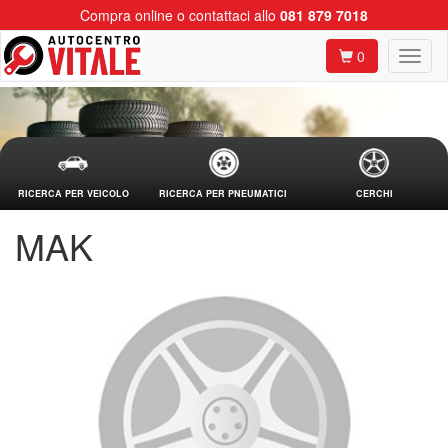
Compra online o contattaci allo
081 879 7018
0
RICERCA PER VEICOLO
RICERCA PER PNEUMATICI
CERCHI
MAK