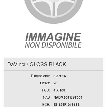
DaVinci
/
GLOSS BLACK
Dimensione:
6.5 x 16
Offset:
20
PCD:
4 X 108
NAD
NADM209 EST004
ECE:
E3 124R-013181