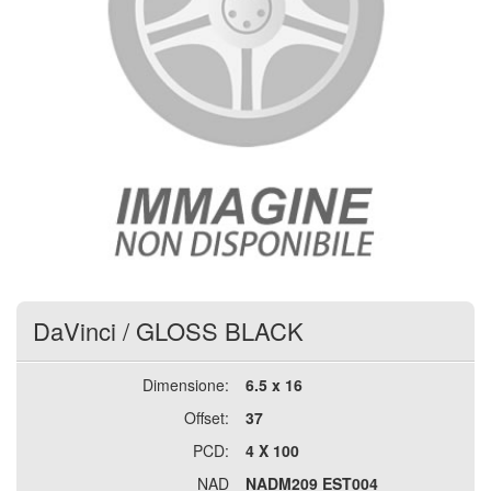
DaVinci
/
GLOSS BLACK
Dimensione:
6.5 x 16
Offset:
37
PCD:
4 X 100
NAD
NADM209 EST004