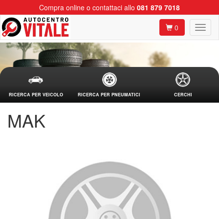
Compra online o contattaci allo
081 879 7018
0
RICERCA PER VEICOLO
RICERCA PER PNEUMATICI
CERCHI
MAK