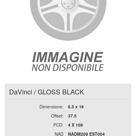
DaVinci
/
GLOSS BLACK
Dimensione:
6.5 x 16
Offset:
37.5
PCD:
4 X 108
NAD
NADM209 EST004