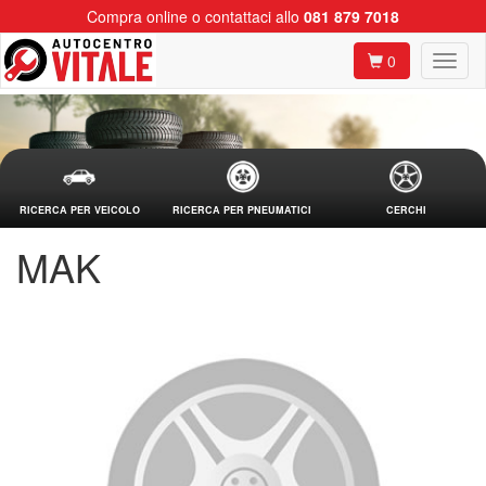
Compra online o contattaci allo
081 879 7018
0
RICERCA PER VEICOLO
RICERCA PER PNEUMATICI
CERCHI
MAK