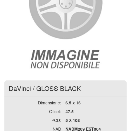
DaVinci
/
GLOSS BLACK
Dimensione:
6.5 x 16
Offset:
47.5
PCD:
5 X 108
NAD
NADM209 EST004