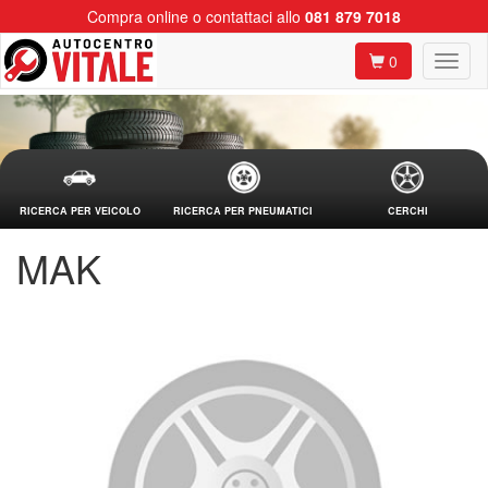
Compra online o contattaci allo
081 879 7018
0
RICERCA PER VEICOLO
RICERCA PER PNEUMATICI
CERCHI
MAK