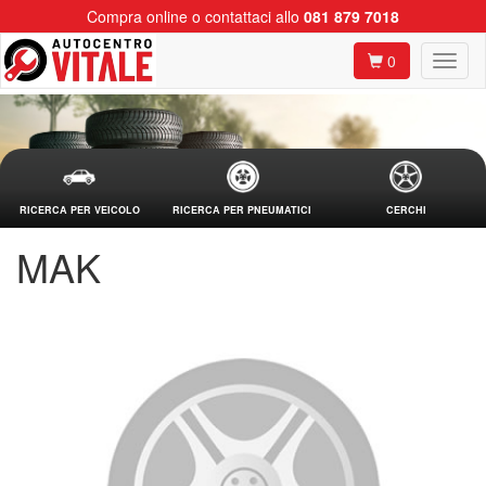
Compra online o contattaci allo
081 879 7018
0
RICERCA PER VEICOLO
RICERCA PER PNEUMATICI
CERCHI
MAK