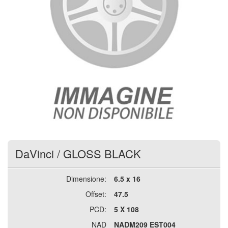
DaVinci
/
GLOSS BLACK
Dimensione:
6.5 x 16
Offset:
47.5
PCD:
5 X 108
NAD
NADM209 EST004