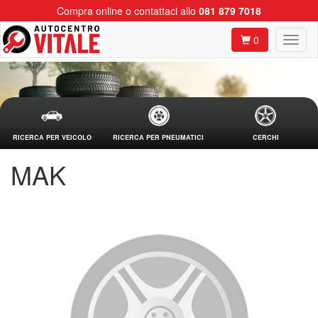
Compra online o contattaci allo
081 879 7018
0
RICERCA PER VEICOLO
RICERCA PER PNEUMATICI
CERCHI
MAK