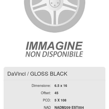
DaVinci
/
GLOSS BLACK
Dimensione:
6.5 x 16
Offset:
45
PCD:
5 X 108
NAD
NADM209 EST004