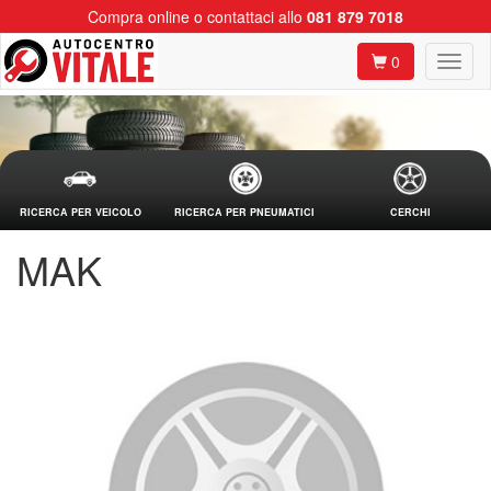
Compra online o contattaci allo
081 879 7018
0
RICERCA PER VEICOLO
RICERCA PER PNEUMATICI
CERCHI
MAK