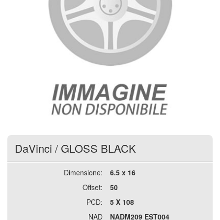
DaVinci
/
GLOSS BLACK
Dimensione:
6.5 x 16
Offset:
50
PCD:
5 X 108
NAD
NADM209 EST004