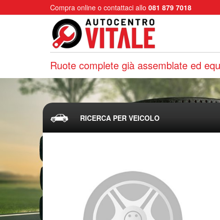
Compra online o contattaci allo
081 879 7018
Ruote complete già assemblate ed equi
RICERCA PER VEICOLO