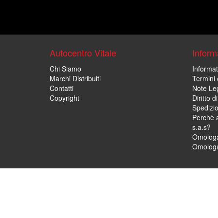
Autocentro Vitale
Informa
Chi Siamo
Informat
Marchi Distribuiti
Termini 
Contatti
Note Leg
Copyright
Diritto 
Spedizi
Perchè a
s.a.s?
Omologa
Omologa