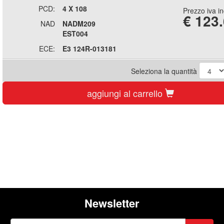
PCD:
4 X 108
Prezzo iva i
€
123
NAD
NADM209
EST004
ECE:
E3 124R-013181
Seleziona la quantità
aggiungi al carrello
Newsletter