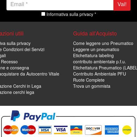
Vai!
Informativa sulla privacy *
zioni utili
Guida all'Acquisto
iva sulla privacy
Come leggere uno Pneumatico
e Condizioni dei Servizi
Leggere un pneumatico
ali
Etichettatura labeling
di Recesso
contributo ambientale p.f.u.
one e consegna
Etichettatura Pneumatico (LABE
cquistare da Autocentro Vitale
Contributo Ambientale PFU
Ruote Complete
zione Cerchi in Lega
Trova un gommista
zione cerchi lega