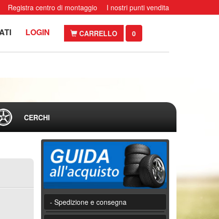
Registra centro di montaggio
I nostri punti vendita
ATI
LOGIN
CARRELLO
0
CERCHI
- Spedizione e consegna