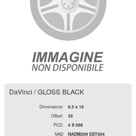
DaVinci
/
GLOSS BLACK
Dimensione:
6.5 x 16
Offset:
35
PCD:
4 X 098
NAD
NADM209 EST004