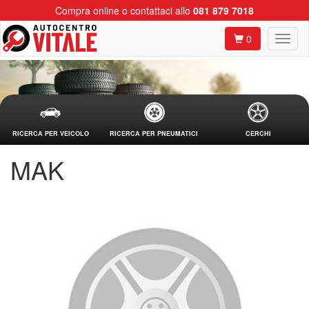
Compra online o contattaci allo
081 879 7018
0
RICERCA PER VEICOLO
RICERCA PER PNEUMATICI
CERCHI
MAK