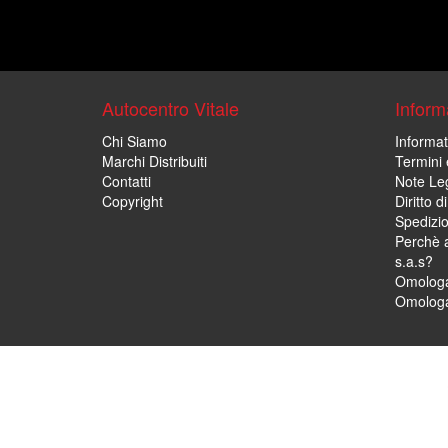
Autocentro Vitale
Informa
Chi Siamo
Informat
Marchi Distribuiti
Termini 
Contatti
Note Leg
Copyright
Diritto 
Spedizi
Perchè a
s.a.s?
Omologa
Omologa