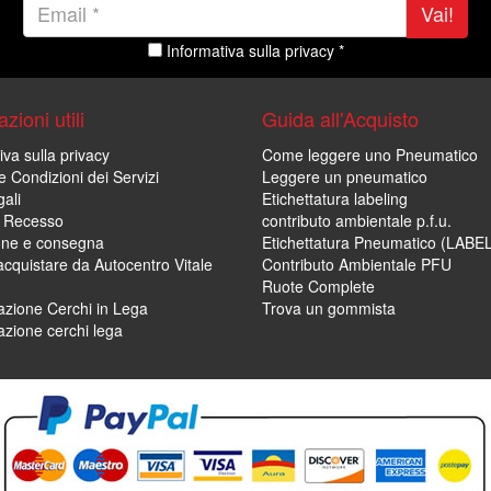
Vai!
Informativa sulla privacy *
zioni utili
Guida all'Acquisto
iva sulla privacy
Come leggere uno Pneumatico
e Condizioni dei Servizi
Leggere un pneumatico
ali
Etichettatura labeling
di Recesso
contributo ambientale p.f.u.
one e consegna
Etichettatura Pneumatico (LABE
cquistare da Autocentro Vitale
Contributo Ambientale PFU
Ruote Complete
zione Cerchi in Lega
Trova un gommista
zione cerchi lega