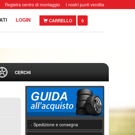
Registra centro di montaggio
I nostri punti vendita
ATI
LOGIN
CARRELLO
0
CERCHI
- Spedizione e consegna