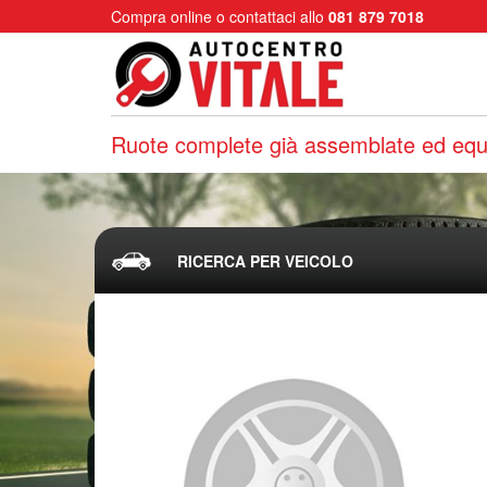
Compra online o contattaci allo
081 879 7018
Ruote complete già assemblate ed equi
RICERCA PER VEICOLO