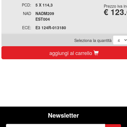
PCD:
5 X 114,3
Prezzo iva i
€
123
NAD
NADM209
EST004
ECE:
E3 124R-013180
Seleziona la quantità
aggiungi al carrello
Newsletter