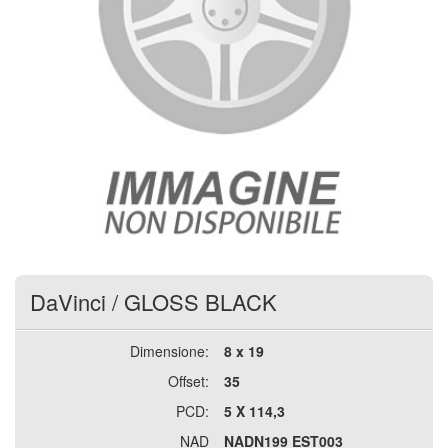
DaVinci
/
GLOSS BLACK
Dimensione:
8 x 19
Offset:
35
PCD:
5 X 114,3
NAD
NADN199 EST003