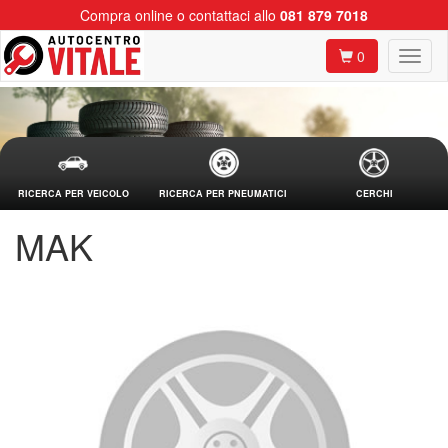
Compra online o contattaci allo
081 879 7018
0
RICERCA PER VEICOLO
RICERCA PER PNEUMATICI
CERCHI
MAK