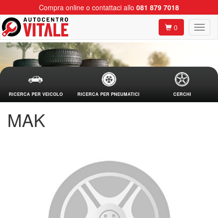
Compra online o contattaci allo
081 879 7018
0
RICERCA PER VEICOLO
RICERCA PER PNEUMATICI
CERCHI
MAK