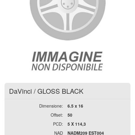
DaVinci
/
GLOSS BLACK
Dimensione:
6.5 x 16
Offset:
50
PCD:
5 X 114,3
NAD
NADM209 EST004