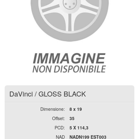
DaVinci
/
GLOSS BLACK
Dimensione:
8 x 19
Offset:
35
PCD:
5 X 114,3
NAD
NADN199 EST003