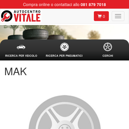
Compra online o contattaci allo
081 879 7018
0
RICERCA PER VEICOLO
RICERCA PER PNEUMATICI
CERCHI
MAK