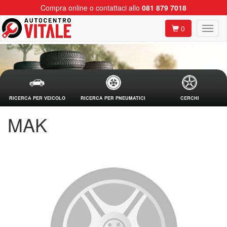
Compra online o contattaci allo
081 879 7018
0
RICERCA PER VEICOLO
RICERCA PER PNEUMATICI
CERCHI
MAK