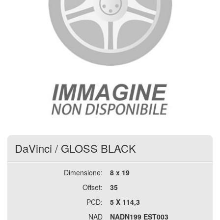
DaVinci
/
GLOSS BLACK
Dimensione:
8 x 19
Offset:
35
PCD:
5 X 114,3
NAD
NADN199 EST003