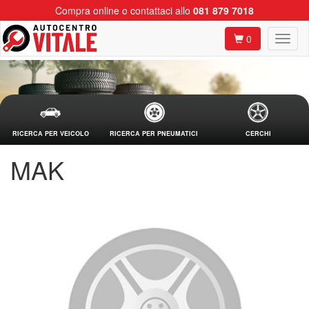
Compra online o contattaci allo
081 879 7018
0
RICERCA PER VEICOLO
RICERCA PER PNEUMATICI
CERCHI
MAK