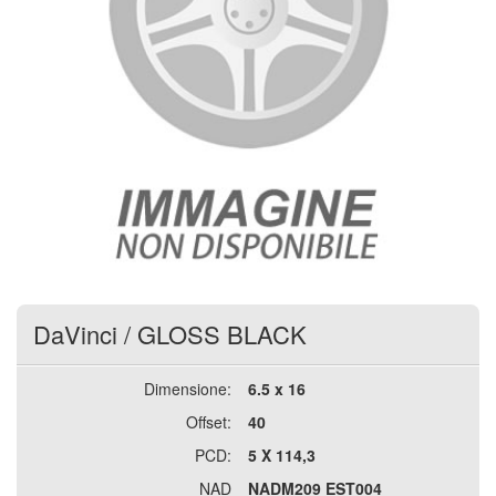
DaVinci
/
GLOSS BLACK
Dimensione:
6.5 x 16
Offset:
40
PCD:
5 X 114,3
NAD
NADM209 EST004