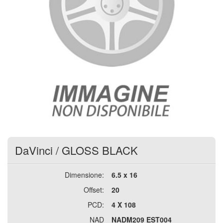
DaVinci
/
GLOSS BLACK
Dimensione:
6.5 x 16
Offset:
20
PCD:
4 X 108
NAD
NADM209 EST004