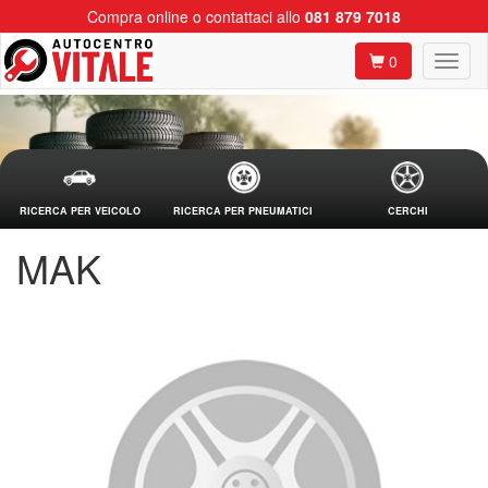
Compra online o contattaci allo
081 879 7018
0
RICERCA PER VEICOLO
RICERCA PER PNEUMATICI
CERCHI
MAK