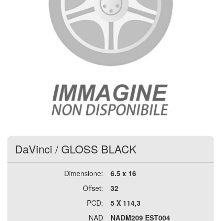
DaVinci
/
GLOSS BLACK
Dimensione:
6.5 x 16
Offset:
32
PCD:
5 X 114,3
NAD
NADM209 EST004