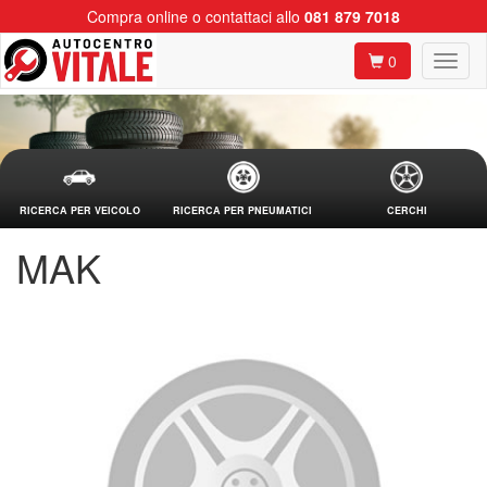
Compra online o contattaci allo
081 879 7018
0
RICERCA PER VEICOLO
RICERCA PER PNEUMATICI
CERCHI
MAK