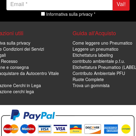
Vai!
Informativa sulla privacy *
zioni utili
Guida all'Acquisto
iva sulla privacy
Come leggere uno Pneumatico
e Condizioni dei Servizi
Leggere un pneumatico
ali
Etichettatura labeling
di Recesso
contributo ambientale p.f.u.
one e consegna
Etichettatura Pneumatico (LABE
cquistare da Autocentro Vitale
Contributo Ambientale PFU
Ruote Complete
zione Cerchi in Lega
Trova un gommista
zione cerchi lega