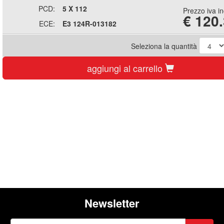
PCD:
5 X 112
Prezzo iva i
€
120
ECE:
E3 124R-013182
Seleziona la quantità
aggiungi al carrello
Newsletter