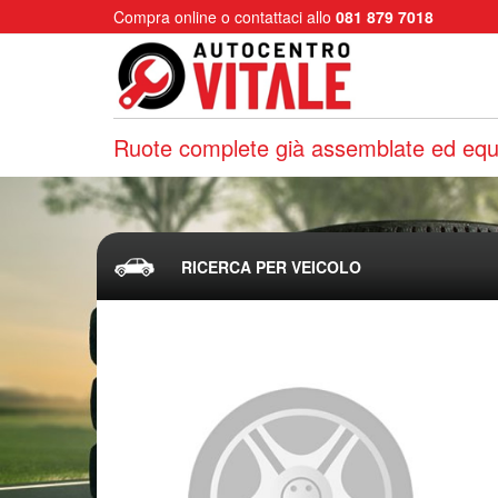
Compra online o contattaci allo
081 879 7018
Ruote complete già assemblate ed equi
RICERCA PER VEICOLO