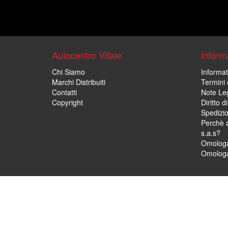
Autocentro Vitale
Informa
Chi Siamo
Informat
Marchi Distribuiti
Termini 
Contatti
Note Leg
Copyright
Diritto 
Spedizi
Perchè a
s.a.s?
Omologa
Omologa