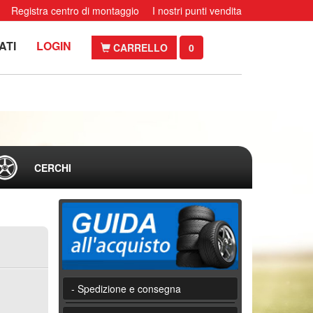
Registra centro di montaggio
I nostri punti vendita
ATI
LOGIN
CARRELLO
0
CERCHI
- Spedizione e consegna