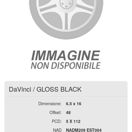
DaVinci
/
GLOSS BLACK
Dimensione:
6.5 x 16
Offset:
48
PCD:
5 X 112
NAD
NADM209 EST004