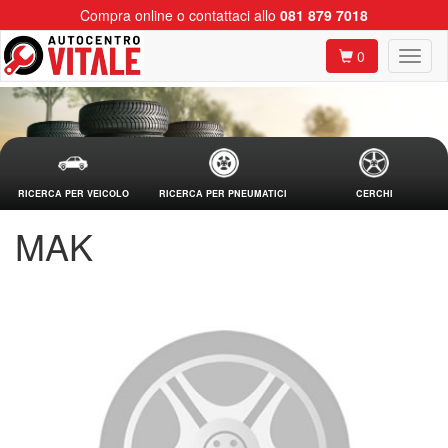
Compra online o contattaci allo
081 879 7018
0
RICERCA PER VEICOLO
RICERCA PER PNEUMATICI
CERCHI
MAK