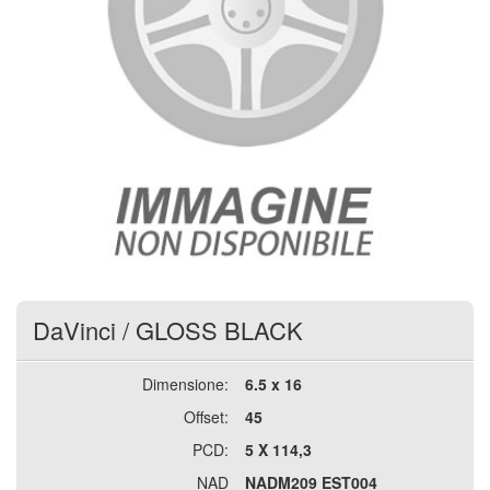
DaVinci
/
GLOSS BLACK
Dimensione:
6.5 x 16
Offset:
45
PCD:
5 X 114,3
NAD
NADM209 EST004