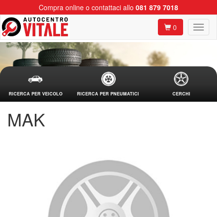
Compra online o contattaci allo
081 879 7018
0
RICERCA PER VEICOLO
RICERCA PER PNEUMATICI
CERCHI
MAK