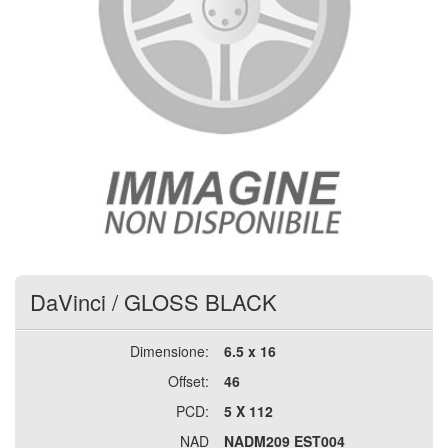
DaVinci
/
GLOSS BLACK
Dimensione:
6.5 x 16
Offset:
46
PCD:
5 X 112
NAD
NADM209 EST004