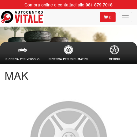
Compra online o contattaci allo
081 879 7018
0
RICERCA PER VEICOLO
RICERCA PER PNEUMATICI
CERCHI
MAK