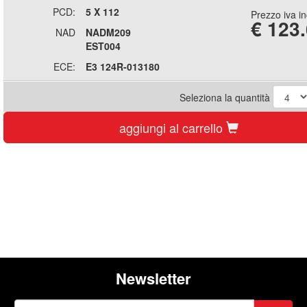
PCD:
5 X 112
Prezzo iva i
€
123
NAD
NADM209
EST004
ECE:
E3 124R-013180
Seleziona la quantità
aggiungi al carrello
Newsletter