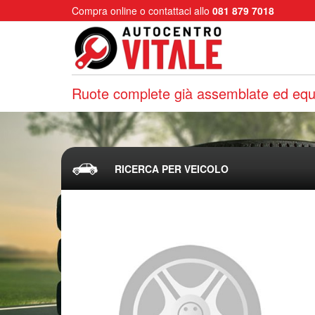
Compra online o contattaci allo
081 879 7018
Ruote complete già assemblate ed equi
RICERCA PER VEICOLO