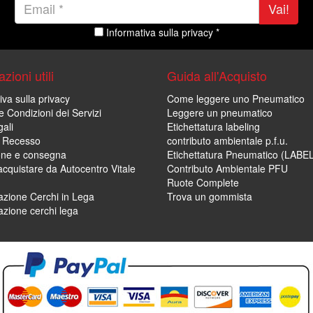
Vai!
Informativa sulla privacy *
zioni utili
Guida all'Acquisto
iva sulla privacy
Come leggere uno Pneumatico
e Condizioni dei Servizi
Leggere un pneumatico
ali
Etichettatura labeling
di Recesso
contributo ambientale p.f.u.
one e consegna
Etichettatura Pneumatico (LABE
cquistare da Autocentro Vitale
Contributo Ambientale PFU
Ruote Complete
zione Cerchi in Lega
Trova un gommista
zione cerchi lega