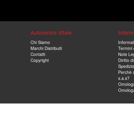
Autocentro Vitale
Informa
Chi Siamo
Informat
Marchi Distribuiti
Termini 
Contatti
Note Leg
Copyright
Diritto 
Spedizi
Perchè a
s.a.s?
Omologa
Omologa