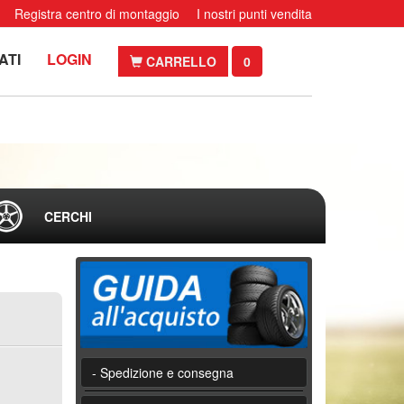
Registra centro di montaggio
I nostri punti vendita
ATI
LOGIN
CARRELLO
0
CERCHI
- Spedizione e consegna