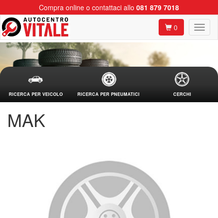
Compra online o contattaci allo
081 879 7018
0
RICERCA PER VEICOLO
RICERCA PER PNEUMATICI
CERCHI
MAK