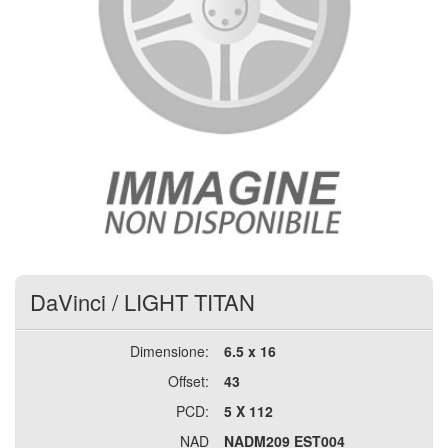
DaVinci
/
LIGHT TITAN
Dimensione:
6.5 x 16
Offset:
43
PCD:
5 X 112
NAD
NADM209 EST004