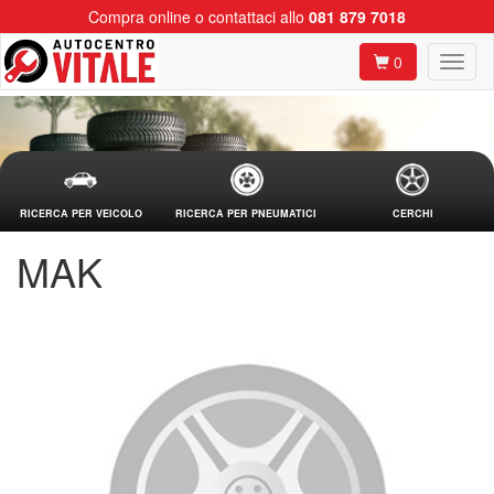
Compra online o contattaci allo
081 879 7018
0
RICERCA PER VEICOLO
RICERCA PER PNEUMATICI
CERCHI
MAK