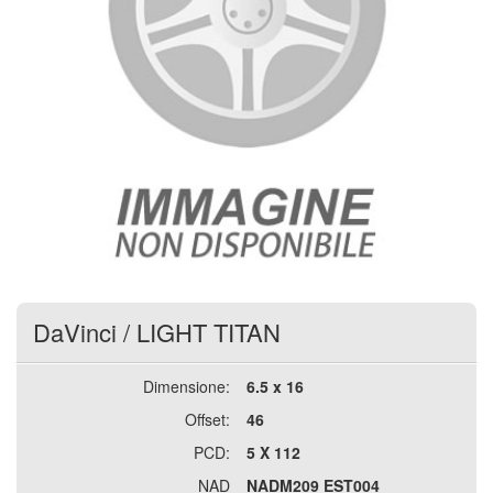
DaVinci
/
LIGHT TITAN
Dimensione:
6.5 x 16
Offset:
46
PCD:
5 X 112
NAD
NADM209 EST004