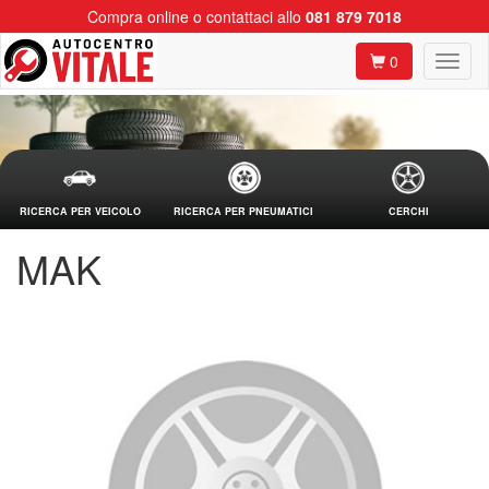
Compra online o contattaci allo
081 879 7018
0
RICERCA PER VEICOLO
RICERCA PER PNEUMATICI
CERCHI
MAK