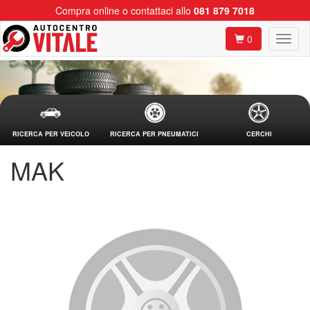
Compra online o contattaci allo
081 879 7018
0
RICERCA PER VEICOLO
RICERCA PER PNEUMATICI
CERCHI
MAK