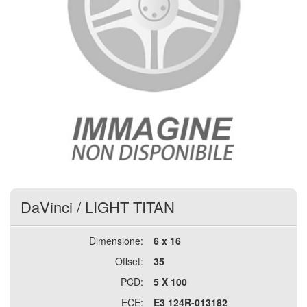
DaVinci
/
LIGHT TITAN
Dimensione:
6 x 16
Offset:
35
PCD:
5 X 100
ECE:
E3 124R-013182