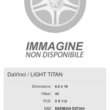
DaVinci
/
LIGHT TITAN
Dimensione:
6.5 x 16
Offset:
43
PCD:
5 X 112
NAD
NADM209 EST004