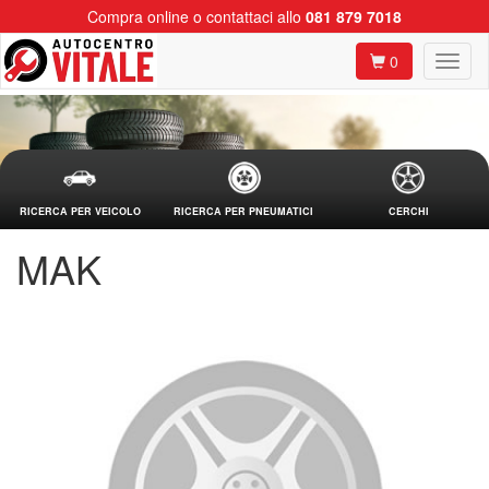
Compra online o contattaci allo
081 879 7018
0
RICERCA PER VEICOLO
RICERCA PER PNEUMATICI
CERCHI
MAK