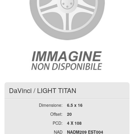
DaVinci
/
LIGHT TITAN
Dimensione:
6.5 x 16
Offset:
20
PCD:
4 X 108
NAD
NADM209 EST004