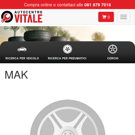
Compra online o contattaci allo
081 879 7018
0
RICERCA PER VEICOLO
RICERCA PER PNEUMATICI
CERCHI
MAK