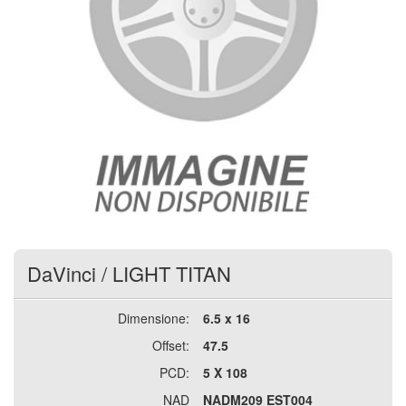
DaVinci
/
LIGHT TITAN
Dimensione:
6.5 x 16
Offset:
47.5
PCD:
5 X 108
NAD
NADM209 EST004