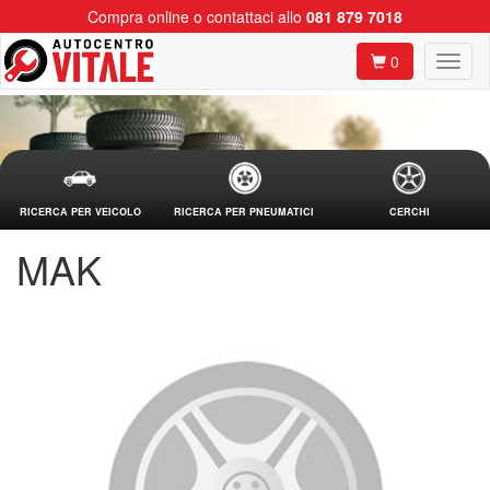
Compra online o contattaci allo
081 879 7018
0
RICERCA PER VEICOLO
RICERCA PER PNEUMATICI
CERCHI
MAK