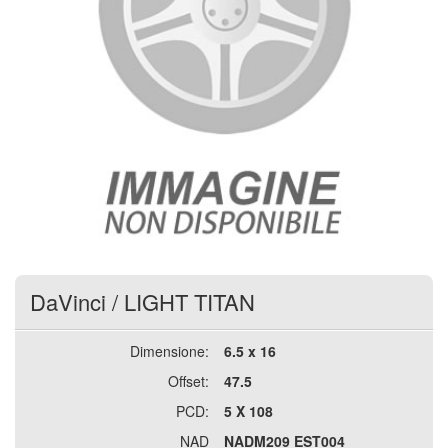
DaVinci
/
LIGHT TITAN
Dimensione:
6.5 x 16
Offset:
47.5
PCD:
5 X 108
NAD
NADM209 EST004