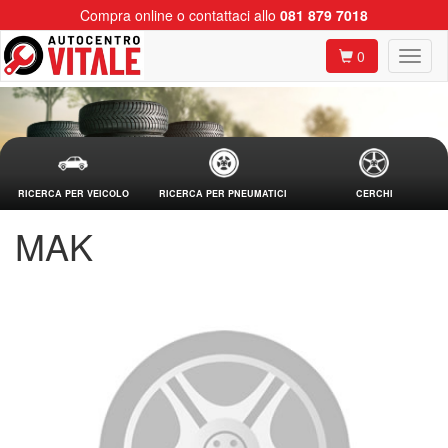
Compra online o contattaci allo
081 879 7018
0
RICERCA PER VEICOLO
RICERCA PER PNEUMATICI
CERCHI
MAK