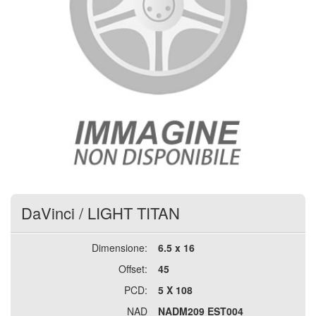
DaVinci
/
LIGHT TITAN
Dimensione:
6.5 x 16
Offset:
45
PCD:
5 X 108
NAD
NADM209 EST004