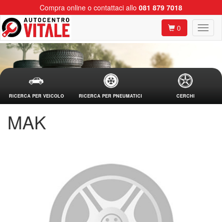
Compra online o contattaci allo
081 879 7018
0
RICERCA PER VEICOLO
RICERCA PER PNEUMATICI
CERCHI
MAK