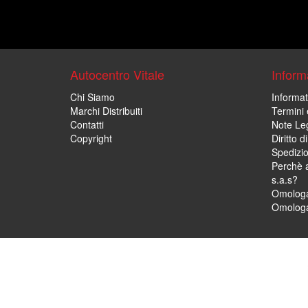
Autocentro Vitale
Informa
Chi Siamo
Informat
Marchi Distribuiti
Termini 
Contatti
Note Leg
Copyright
Diritto 
Spedizi
Perchè a
s.a.s?
Omologa
Omologa