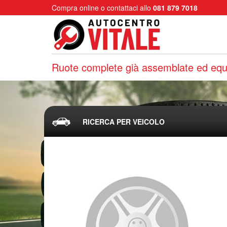
Compra online o contattaci allo
081 879 7018
Ruote complete già assemblate ed equi
RICERCA PER VEICOLO