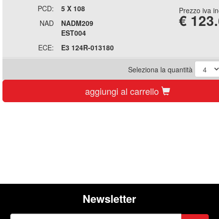
PCD:
5 X 108
Prezzo iva i
€
123
NAD
NADM209
EST004
ECE:
E3 124R-013180
Seleziona la quantità
aggiungi al carrello
Newsletter