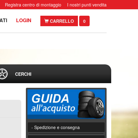
Registra centro di montaggio
I nostri punti vendita
ATI
LOGIN
CARRELLO
0
CERCHI
- Spedizione e consegna