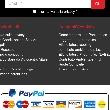
Vai!
Informativa sulla privacy *
zioni utili
Guida all'Acquisto
iva sulla privacy
Come leggere uno Pneumatico
e Condizioni dei Servizi
Leggere un pneumatico
ali
Etichettatura labeling
di Recesso
contributo ambientale p.f.u.
one e consegna
Etichettatura Pneumatico (LABE
cquistare da Autocentro Vitale
Contributo Ambientale PFU
Ruote Complete
zione Cerchi in Lega
Trova un gommista
zione cerchi lega