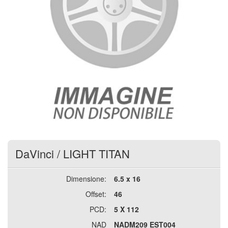
DaVinci
/
LIGHT TITAN
Dimensione:
6.5 x 16
Offset:
46
PCD:
5 X 112
NAD
NADM209 EST004