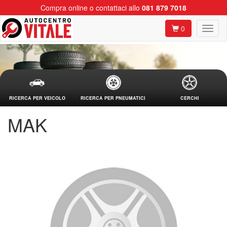
Compra online o contattaci allo
081 879 7018
0
RICERCA PER VEICOLO
RICERCA PER PNEUMATICI
CERCHI
MAK