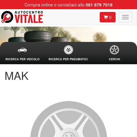
Compra online o contattaci allo
081 879 7018
0
RICERCA PER VEICOLO
RICERCA PER PNEUMATICI
CERCHI
MAK