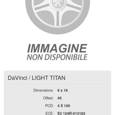
DaVinci
/
LIGHT TITAN
Dimensione:
6 x 16
Offset:
45
PCD:
4 X 100
ECE:
E3 124R-013183