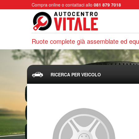
Compra online o contattaci allo
081 879 7018
Ruote complete già assemblate ed equi
RICERCA PER VEICOLO