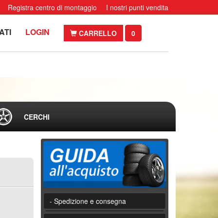
Registra centro di montaggio
I nostri punti vendita
ATI
LOGIN
CARRELLO
0
CERCHI
- Spedizione e consegna