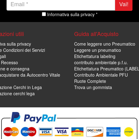
Vai!
Informativa sulla privacy *
zioni utili
Guida all'Acquisto
iva sulla privacy
Come leggere uno Pneumatico
e Condizioni dei Servizi
Leggere un pneumatico
ali
Etichettatura labeling
di Recesso
contributo ambientale p.f.u.
one e consegna
Etichettatura Pneumatico (LABE
cquistare da Autocentro Vitale
Contributo Ambientale PFU
Ruote Complete
zione Cerchi in Lega
Trova un gommista
zione cerchi lega