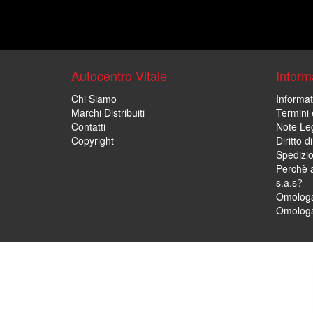
Autocentro Vitale
Informa
Chi Siamo
Informat
Marchi Distribuiti
Termini 
Contatti
Note Leg
Copyright
Diritto 
Spedizi
Perchè a
s.a.s?
Omologa
Omologa