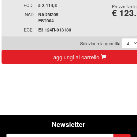
PCD:
5 X 114,3
Prezzo iva i
€
123
NAD
NADM209
EST004
ECE:
E3 124R-013180
Seleziona la quantità
aggiungi al carrello
Newsletter