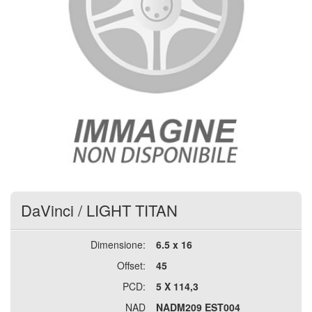
DaVinci
/
LIGHT TITAN
Dimensione:
6.5 x 16
Offset:
45
PCD:
5 X 114,3
NAD
NADM209 EST004