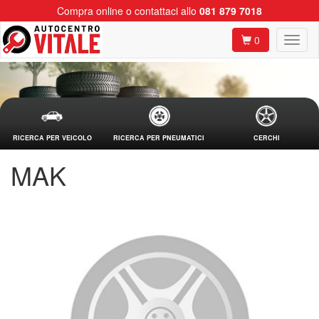
Compra online o contattaci allo
081 879 7018
0
RICERCA PER VEICOLO
RICERCA PER PNEUMATICI
CERCHI
MAK