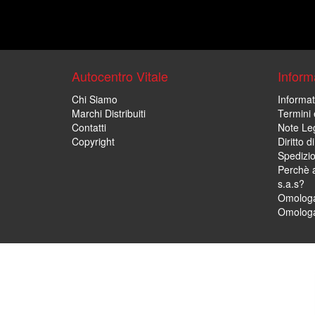
Autocentro Vitale
Informa
Chi Siamo
Informat
Marchi Distribuiti
Termini 
Contatti
Note Leg
Copyright
Diritto 
Spedizi
Perchè a
s.a.s?
Omologa
Omologa