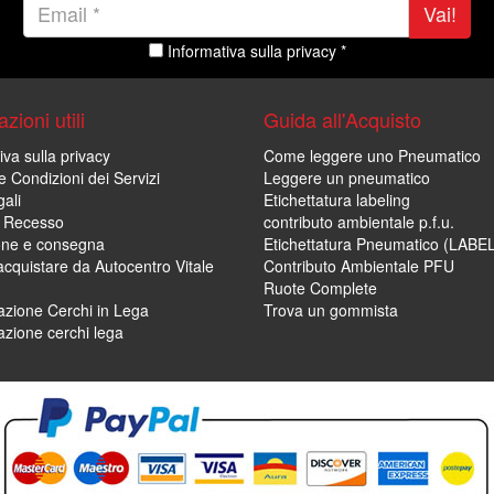
Vai!
Informativa sulla privacy *
zioni utili
Guida all'Acquisto
iva sulla privacy
Come leggere uno Pneumatico
e Condizioni dei Servizi
Leggere un pneumatico
ali
Etichettatura labeling
di Recesso
contributo ambientale p.f.u.
one e consegna
Etichettatura Pneumatico (LABE
cquistare da Autocentro Vitale
Contributo Ambientale PFU
Ruote Complete
zione Cerchi in Lega
Trova un gommista
zione cerchi lega