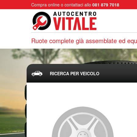
Compra online o contattaci allo
081 879 7018
Ruote complete già assemblate ed equi
RICERCA PER VEICOLO