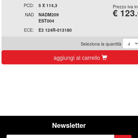
PCD:
5 X 114,3
Prezzo iva i
€
123
NAD
NADM209
EST004
ECE:
E3 124R-013180
Seleziona la quantità
aggiungi al carrello
Newsletter