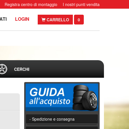
Registra centro di montaggio
I nostri punti vendita
ATI
LOGIN
CARRELLO
0
CERCHI
- Spedizione e consegna