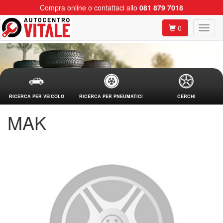
Compra online o contattaci allo
081 879 7018
0
RICERCA PER VEICOLO
RICERCA PER PNEUMATICI
CERCHI
MAK