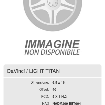
DaVinci
/
LIGHT TITAN
Dimensione:
6.5 x 16
Offset:
40
PCD:
5 X 114,3
NAD
NADM209 EST004