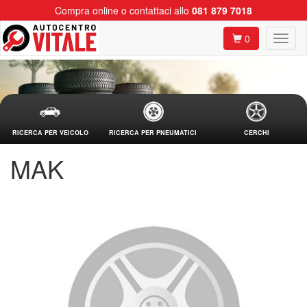
Compra online o contattaci allo
081 879 7018
0
RICERCA PER VEICOLO
RICERCA PER PNEUMATICI
CERCHI
MAK