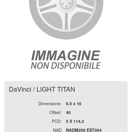
DaVinci
/
LIGHT TITAN
Dimensione:
6.5 x 16
Offset:
40
PCD:
5 X 114,3
NAD
NADM209 EST004