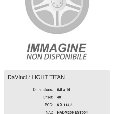
DaVinci
/
LIGHT TITAN
Dimensione:
6.5 x 16
Offset:
40
PCD:
5 X 114,3
NAD
NADM209 EST004