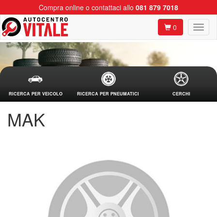
Compra online o contattaci allo
081 879 7018
0
RICERCA PER VEICOLO
RICERCA PER PNEUMATICI
CERCHI
MAK