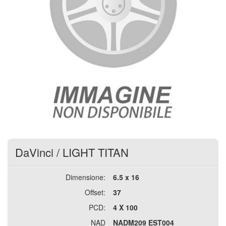
DaVinci
/
LIGHT TITAN
Dimensione:
6.5 x 16
Offset:
37
PCD:
4 X 100
NAD
NADM209 EST004