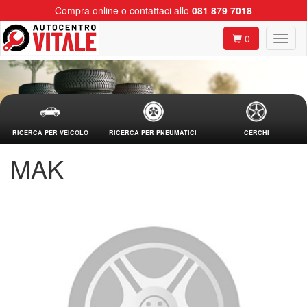
Compra online o contattaci allo
081 879 7018
0
RICERCA PER VEICOLO
RICERCA PER PNEUMATICI
CERCHI
MAK