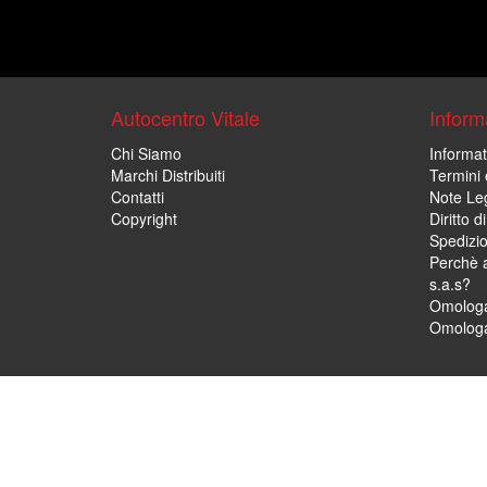
Autocentro Vitale
Informa
Chi Siamo
Informat
Marchi Distribuiti
Termini 
Contatti
Note Leg
Copyright
Diritto 
Spedizi
Perchè a
s.a.s?
Omologa
Omologa