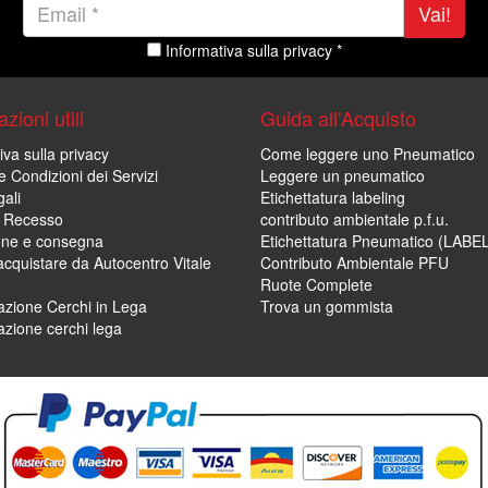
Vai!
Informativa sulla privacy *
zioni utili
Guida all'Acquisto
iva sulla privacy
Come leggere uno Pneumatico
e Condizioni dei Servizi
Leggere un pneumatico
ali
Etichettatura labeling
di Recesso
contributo ambientale p.f.u.
one e consegna
Etichettatura Pneumatico (LABE
cquistare da Autocentro Vitale
Contributo Ambientale PFU
Ruote Complete
zione Cerchi in Lega
Trova un gommista
zione cerchi lega