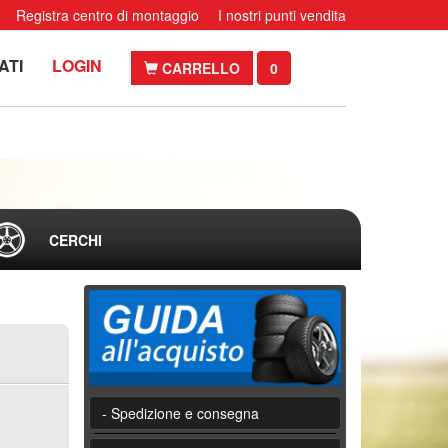
Registra centro di montaggio
I nostri punti vendita
ATI
LOGIN
CARRELLO
0
CERCHI
- Spedizione e consegna