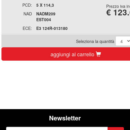
PCD:
5 X 114,3
Prezzo iva i
€
123
NAD
NADM209
EST004
ECE:
E3 124R-013180
Seleziona la quantità
aggiungi al carrello
Newsletter