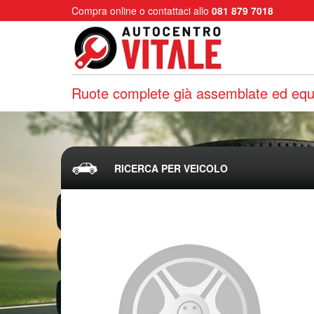
Compra online o contattaci allo
081 879 7018
Ruote complete già assemblate ed equi
RICERCA PER VEICOLO