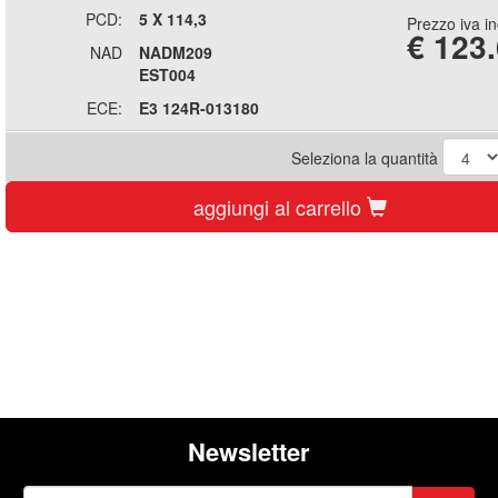
PCD:
5 X 114,3
Prezzo iva i
€
123
NAD
NADM209
EST004
ECE:
E3 124R-013180
Seleziona la quantità
aggiungi al carrello
Newsletter