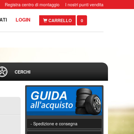
Registra centro di montaggio
I nostri punti vendita
ATI
LOGIN
CARRELLO
0
CERCHI
- Spedizione e consegna