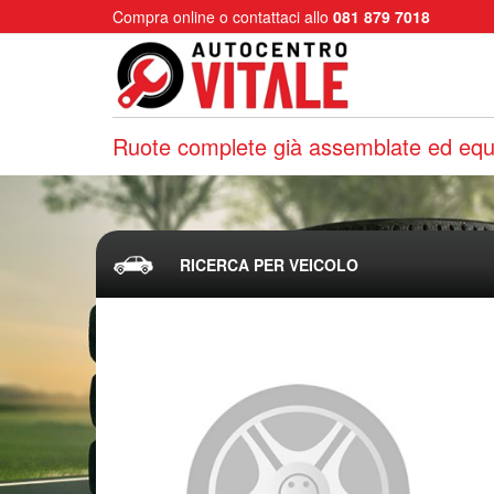
Compra online o contattaci allo
081 879 7018
Ruote complete già assemblate ed equi
RICERCA PER VEICOLO