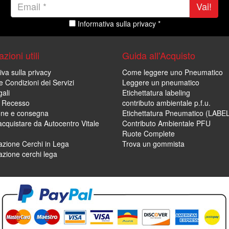
Vai!
Informativa sulla privacy *
zioni utili
Guida all'Acquisto
iva sulla privacy
Come leggere uno Pneumatico
e Condizioni dei Servizi
Leggere un pneumatico
ali
Etichettatura labeling
di Recesso
contributo ambientale p.f.u.
one e consegna
Etichettatura Pneumatico (LABE
cquistare da Autocentro Vitale
Contributo Ambientale PFU
Ruote Complete
zione Cerchi in Lega
Trova un gommista
zione cerchi lega