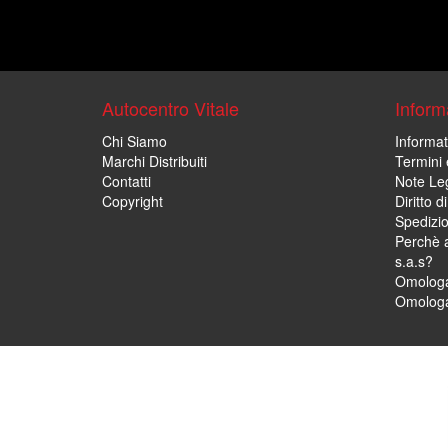
Autocentro Vitale
Informa
Chi Siamo
Informat
Marchi Distribuiti
Termini 
Contatti
Note Leg
Copyright
Diritto 
Spedizi
Perchè a
s.a.s?
Omologa
Omologa