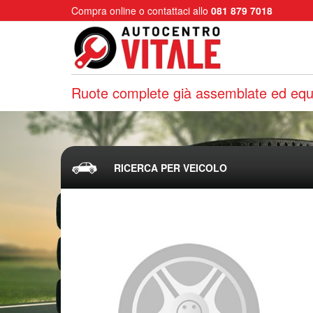
Compra online o contattaci allo
081 879 7018
Ruote complete già assemblate ed equi
RICERCA PER VEICOLO