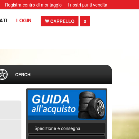
Registra centro di montaggio
I nostri punti vendita
ATI
LOGIN
CARRELLO
0
CERCHI
- Spedizione e consegna