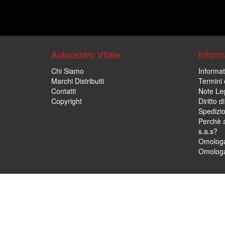
Autocentro Vitale
Informa
Chi Siamo
Informat
Marchi Distribuiti
Termini 
Contatti
Note Leg
Copyright
Diritto 
Spedizi
Perchè a
s.a.s?
Omologa
Omologa