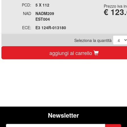
PCD:
5 X 112
Prezzo iva i
€
123
NAD
NADM209
EST004
ECE:
E3 124R-013180
Seleziona la quantità
aggiungi al carrello
Newsletter