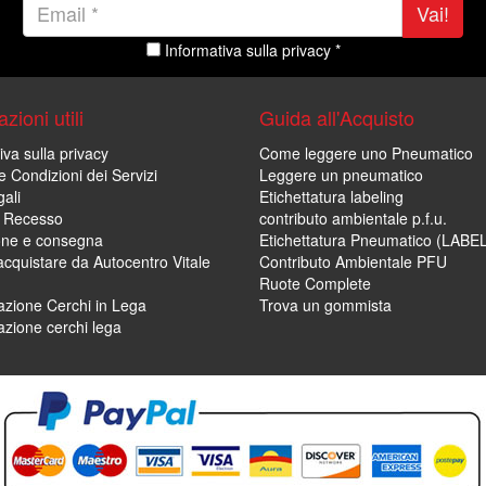
Vai!
Informativa sulla privacy *
zioni utili
Guida all'Acquisto
iva sulla privacy
Come leggere uno Pneumatico
e Condizioni dei Servizi
Leggere un pneumatico
ali
Etichettatura labeling
di Recesso
contributo ambientale p.f.u.
one e consegna
Etichettatura Pneumatico (LABE
cquistare da Autocentro Vitale
Contributo Ambientale PFU
Ruote Complete
zione Cerchi in Lega
Trova un gommista
zione cerchi lega