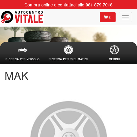
Compra online o contattaci allo
081 879 7018
0
RICERCA PER VEICOLO
RICERCA PER PNEUMATICI
CERCHI
MAK