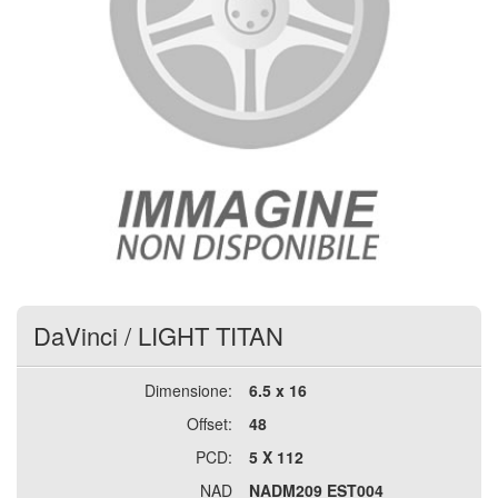
DaVinci
/
LIGHT TITAN
Dimensione:
6.5 x 16
Offset:
48
PCD:
5 X 112
NAD
NADM209 EST004