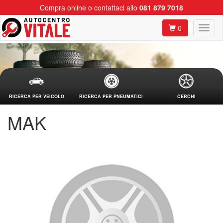
Compra online o contattaci allo
081 879 7018
0
RICERCA PER VEICOLO
RICERCA PER PNEUMATICI
CERCHI
MAK