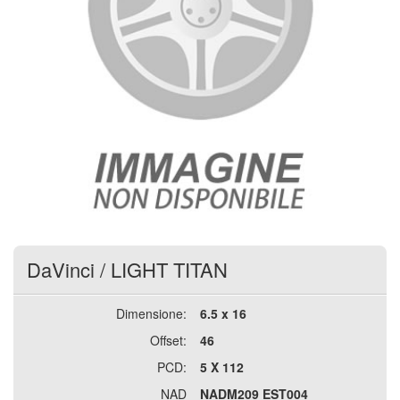
DaVinci
/
LIGHT TITAN
Dimensione:
6.5 x 16
Offset:
46
PCD:
5 X 112
NAD
NADM209 EST004