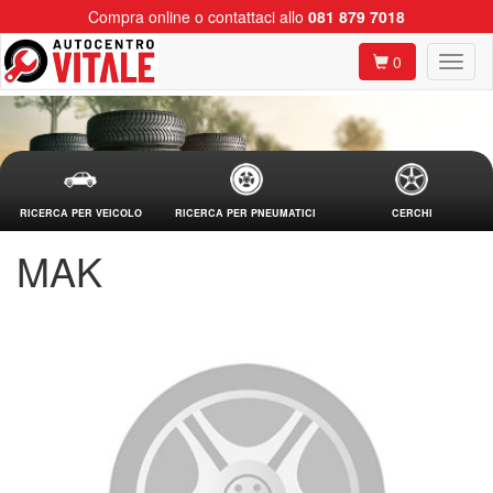
Compra online o contattaci allo
081 879 7018
0
RICERCA PER VEICOLO
RICERCA PER PNEUMATICI
CERCHI
MAK